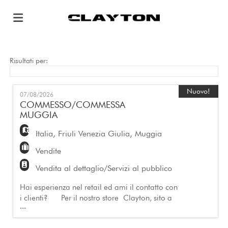
Home
Risultati per:
Offerte
Nuovo!
07/08/2026
COMMESSO/COMMESSA
MUGGIA
di
Carica
Italia
,
Friuli Venezia Giulia
,
Muggia
Vendite
lavoro
il
Login
Vendita al dettaglio/Servizi al pubblico
Hai esperienza nel retail ed ami il contatto con
CV
i clienti? Per il nostro store Clayton, sito a
...
Muggia presso il c.c. Montedoro, siamo alla
ricerca di un: Assistente alle vendite